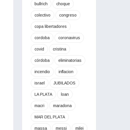
bullrich
choque
colectivo
congreso
copa libertadores
cordoba
coronavirus
covid
cristina
córdoba
eliminatorias
incendio
inflacion
israel
JUBILADOS
LA PLATA
loan
macri
maradona
MAR DEL PLATA
massa
messi
milei