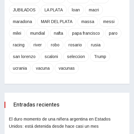
JUBILADOS
LA PLATA
loan
macri
maradona
MAR DEL PLATA
massa
messi
milei
mundial
nafta
papa francisco
paro
racing
river
robo
rosario
rusia
san lorenzo
scaloni
seleccion
Trump
ucrania
vacuna
vacunas
Entradas recientes
El duro momento de una niñera argentina en Estados
Unidos: está detenida desde hace casi un mes