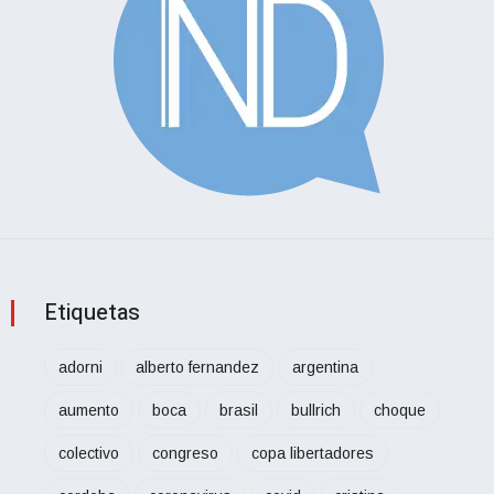
Etiquetas
adorni
alberto fernandez
argentina
aumento
boca
brasil
bullrich
choque
colectivo
congreso
copa libertadores