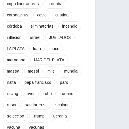
copa libertadores
cordoba
coronavirus
covid
cristina
córdoba
eliminatorias
incendio
inflacion
israel
JUBILADOS
LA PLATA
loan
macri
maradona
MAR DEL PLATA
massa
messi
milei
mundial
nafta
papa francisco
paro
racing
river
robo
rosario
rusia
san lorenzo
scaloni
seleccion
Trump
ucrania
vacuna
vacunas