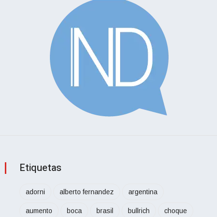
Etiquetas
adorni
alberto fernandez
argentina
aumento
boca
brasil
bullrich
choque