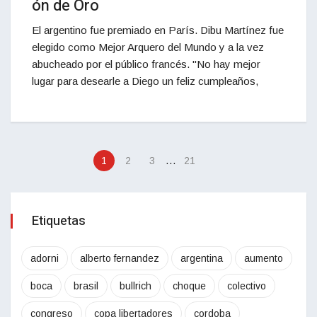
ón de Oro
El argentino fue premiado en París. Dibu Martínez fue
elegido como Mejor Arquero del Mundo y a la vez
abucheado por el público francés. "No hay mejor
lugar para desearle a Diego un feliz cumpleaños,
…
1
2
3
21
Etiquetas
adorni
alberto fernandez
argentina
aumento
boca
brasil
bullrich
choque
colectivo
congreso
copa libertadores
cordoba