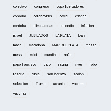
colectivo
congreso
copa libertadores
cordoba
coronavirus
covid
cristina
córdoba
eliminatorias
incendio
inflacion
israel
JUBILADOS
LA PLATA
loan
macri
maradona
MAR DEL PLATA
massa
messi
milei
mundial
nafta
papa francisco
paro
racing
river
robo
rosario
rusia
san lorenzo
scaloni
seleccion
Trump
ucrania
vacuna
vacunas