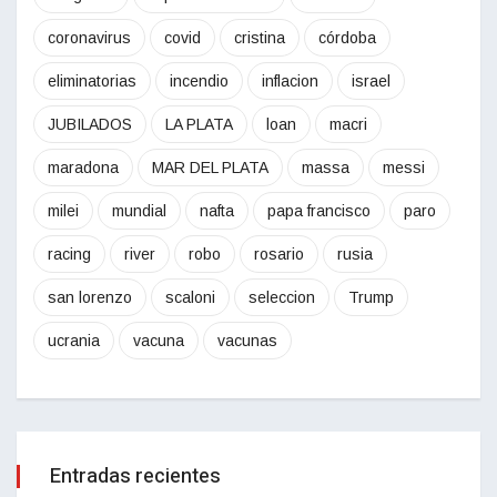
coronavirus
covid
cristina
córdoba
eliminatorias
incendio
inflacion
israel
JUBILADOS
LA PLATA
loan
macri
maradona
MAR DEL PLATA
massa
messi
milei
mundial
nafta
papa francisco
paro
racing
river
robo
rosario
rusia
san lorenzo
scaloni
seleccion
Trump
ucrania
vacuna
vacunas
Entradas recientes