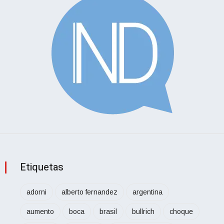
Etiquetas
adorni
alberto fernandez
argentina
aumento
boca
brasil
bullrich
choque