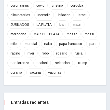
coronavirus
covid
cristina
córdoba
eliminatorias
incendio
inflacion
israel
JUBILADOS
LA PLATA
loan
macri
maradona
MAR DEL PLATA
massa
messi
milei
mundial
nafta
papa francisco
paro
racing
river
robo
rosario
rusia
san lorenzo
scaloni
seleccion
Trump
ucrania
vacuna
vacunas
Entradas recientes