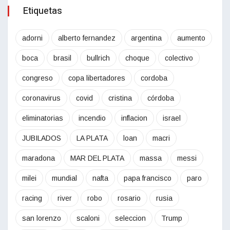
Etiquetas
adorni
alberto fernandez
argentina
aumento
boca
brasil
bullrich
choque
colectivo
congreso
copa libertadores
cordoba
coronavirus
covid
cristina
córdoba
eliminatorias
incendio
inflacion
israel
JUBILADOS
LA PLATA
loan
macri
maradona
MAR DEL PLATA
massa
messi
milei
mundial
nafta
papa francisco
paro
racing
river
robo
rosario
rusia
san lorenzo
scaloni
seleccion
Trump