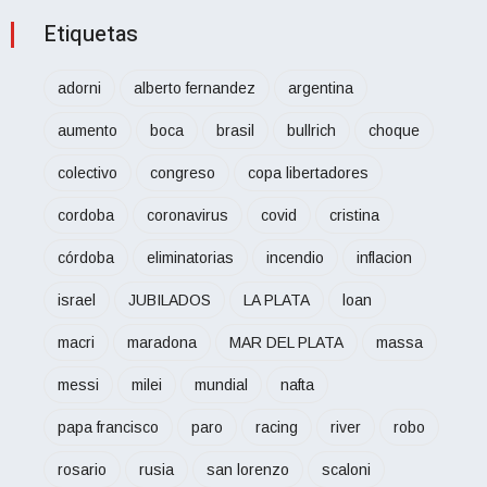
Etiquetas
adorni
alberto fernandez
argentina
aumento
boca
brasil
bullrich
choque
colectivo
congreso
copa libertadores
cordoba
coronavirus
covid
cristina
córdoba
eliminatorias
incendio
inflacion
israel
JUBILADOS
LA PLATA
loan
macri
maradona
MAR DEL PLATA
massa
messi
milei
mundial
nafta
papa francisco
paro
racing
river
robo
rosario
rusia
san lorenzo
scaloni