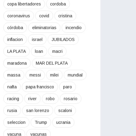
copa libertadores
cordoba
coronavirus
covid
cristina
córdoba
eliminatorias
incendio
inflacion
israel
JUBILADOS
LA PLATA
loan
macri
maradona
MAR DEL PLATA
massa
messi
milei
mundial
nafta
papa francisco
paro
racing
river
robo
rosario
rusia
san lorenzo
scaloni
seleccion
Trump
ucrania
vacuna
vacunas