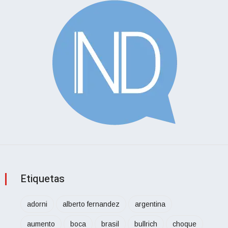
Etiquetas
adorni
alberto fernandez
argentina
aumento
boca
brasil
bullrich
choque