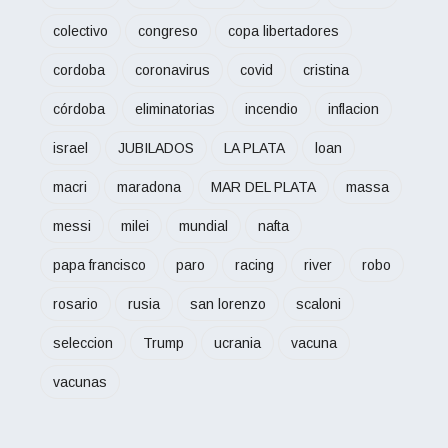
colectivo
congreso
copa libertadores
cordoba
coronavirus
covid
cristina
córdoba
eliminatorias
incendio
inflacion
israel
JUBILADOS
LA PLATA
loan
macri
maradona
MAR DEL PLATA
massa
messi
milei
mundial
nafta
papa francisco
paro
racing
river
robo
rosario
rusia
san lorenzo
scaloni
seleccion
Trump
ucrania
vacuna
vacunas