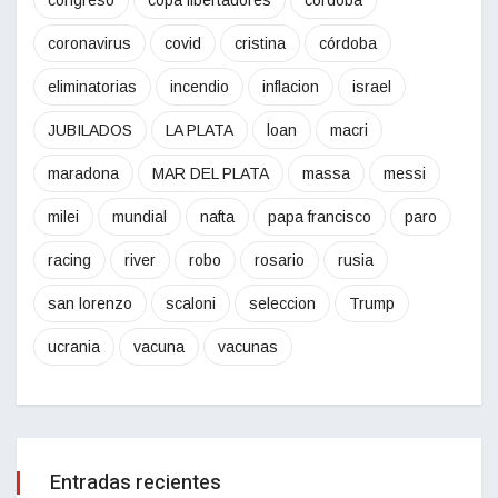
congreso
copa libertadores
cordoba
coronavirus
covid
cristina
córdoba
eliminatorias
incendio
inflacion
israel
JUBILADOS
LA PLATA
loan
macri
maradona
MAR DEL PLATA
massa
messi
milei
mundial
nafta
papa francisco
paro
racing
river
robo
rosario
rusia
san lorenzo
scaloni
seleccion
Trump
ucrania
vacuna
vacunas
Entradas recientes