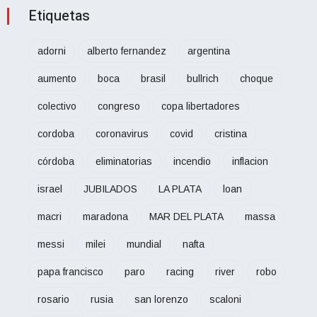
Etiquetas
adorni
alberto fernandez
argentina
aumento
boca
brasil
bullrich
choque
colectivo
congreso
copa libertadores
cordoba
coronavirus
covid
cristina
córdoba
eliminatorias
incendio
inflacion
israel
JUBILADOS
LA PLATA
loan
macri
maradona
MAR DEL PLATA
massa
messi
milei
mundial
nafta
papa francisco
paro
racing
river
robo
rosario
rusia
san lorenzo
scaloni