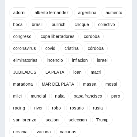
adorni
alberto fernandez
argentina
aumento
boca
brasil
bullrich
choque
colectivo
congreso
copa libertadores
cordoba
coronavirus
covid
cristina
córdoba
eliminatorias
incendio
inflacion
israel
JUBILADOS
LA PLATA
loan
macri
maradona
MAR DEL PLATA
massa
messi
milei
mundial
nafta
papa francisco
paro
racing
river
robo
rosario
rusia
san lorenzo
scaloni
seleccion
Trump
ucrania
vacuna
vacunas