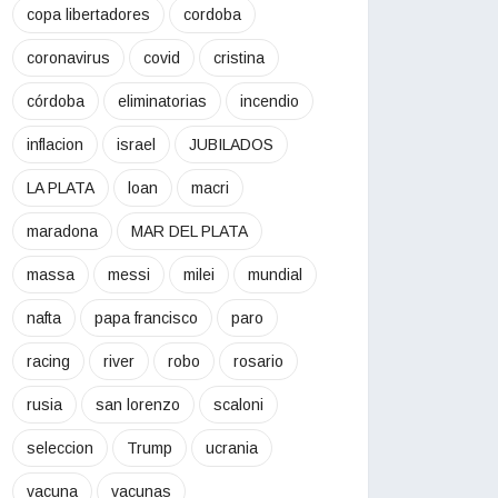
copa libertadores
cordoba
coronavirus
covid
cristina
córdoba
eliminatorias
incendio
inflacion
israel
JUBILADOS
LA PLATA
loan
macri
maradona
MAR DEL PLATA
massa
messi
milei
mundial
nafta
papa francisco
paro
racing
river
robo
rosario
rusia
san lorenzo
scaloni
seleccion
Trump
ucrania
vacuna
vacunas