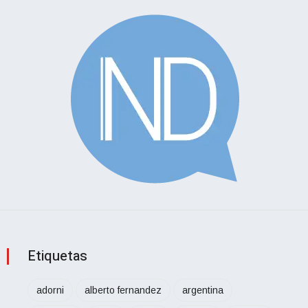
Etiquetas
adorni
alberto fernandez
argentina