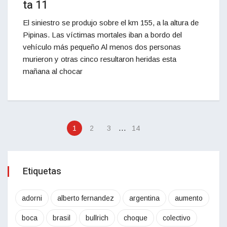
ta 11
El siniestro se produjo sobre el km 155, a la altura de
Pipinas. Las víctimas mortales iban a bordo del
vehículo más pequeño Al menos dos personas
murieron y otras cinco resultaron heridas esta
mañana al chocar
…
1
2
3
14
Etiquetas
adorni
alberto fernandez
argentina
aumento
boca
brasil
bullrich
choque
colectivo