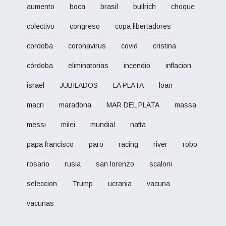
aumento
boca
brasil
bullrich
choque
colectivo
congreso
copa libertadores
cordoba
coronavirus
covid
cristina
córdoba
eliminatorias
incendio
inflacion
israel
JUBILADOS
LA PLATA
loan
macri
maradona
MAR DEL PLATA
massa
messi
milei
mundial
nafta
papa francisco
paro
racing
river
robo
rosario
rusia
san lorenzo
scaloni
seleccion
Trump
ucrania
vacuna
vacunas