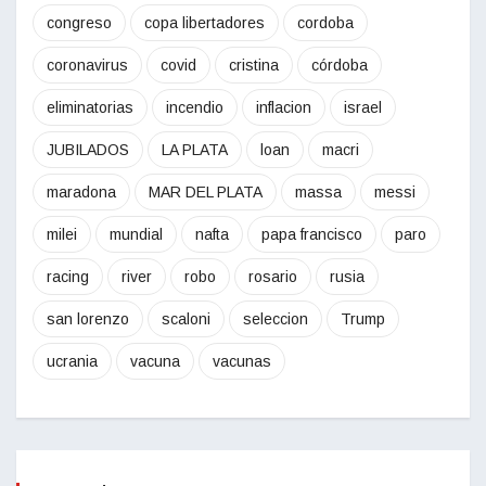
congreso
copa libertadores
cordoba
coronavirus
covid
cristina
córdoba
eliminatorias
incendio
inflacion
israel
JUBILADOS
LA PLATA
loan
macri
maradona
MAR DEL PLATA
massa
messi
milei
mundial
nafta
papa francisco
paro
racing
river
robo
rosario
rusia
san lorenzo
scaloni
seleccion
Trump
ucrania
vacuna
vacunas