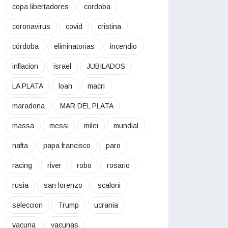
copa libertadores
cordoba
coronavirus
covid
cristina
córdoba
eliminatorias
incendio
inflacion
israel
JUBILADOS
LA PLATA
loan
macri
maradona
MAR DEL PLATA
massa
messi
milei
mundial
nafta
papa francisco
paro
racing
river
robo
rosario
rusia
san lorenzo
scaloni
seleccion
Trump
ucrania
vacuna
vacunas