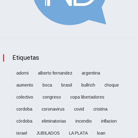
Etiquetas
adorni
alberto fernandez
argentina
aumento
boca
brasil
bullrich
choque
colectivo
congreso
copa libertadores
cordoba
coronavirus
covid
cristina
córdoba
eliminatorias
incendio
inflacion
israel
JUBILADOS
LA PLATA
loan