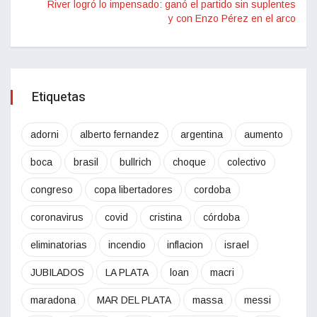
River logró lo impensado: ganó el partido sin suplentes
y con Enzo Pérez en el arco
Etiquetas
adorni
alberto fernandez
argentina
aumento
boca
brasil
bullrich
choque
colectivo
congreso
copa libertadores
cordoba
coronavirus
covid
cristina
córdoba
eliminatorias
incendio
inflacion
israel
JUBILADOS
LA PLATA
loan
macri
maradona
MAR DEL PLATA
massa
messi