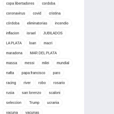
copa libertadores
cordoba
coronavirus
covid
cristina
córdoba
eliminatorias
incendio
inflacion
israel
JUBILADOS
LA PLATA
loan
macri
maradona
MAR DEL PLATA
massa
messi
milei
mundial
nafta
papa francisco
paro
racing
river
robo
rosario
rusia
san lorenzo
scaloni
seleccion
Trump
ucrania
vacuna
vacunas