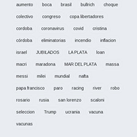
aumento
boca
brasil
bullrich
choque
colectivo
congreso
copa libertadores
cordoba
coronavirus
covid
cristina
córdoba
eliminatorias
incendio
inflacion
israel
JUBILADOS
LA PLATA
loan
macri
maradona
MAR DEL PLATA
massa
messi
milei
mundial
nafta
papa francisco
paro
racing
river
robo
rosario
rusia
san lorenzo
scaloni
seleccion
Trump
ucrania
vacuna
vacunas