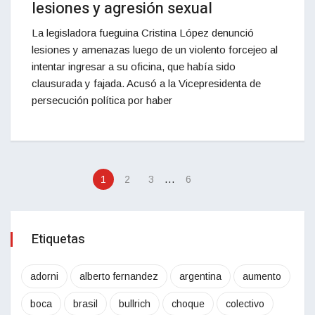
lesiones y agresión sexual
La legisladora fueguina Cristina López denunció
lesiones y amenazas luego de un violento forcejeo al
intentar ingresar a su oficina, que había sido
clausurada y fajada. Acusó a la Vicepresidenta de
persecución política por haber
…
1
2
3
6
Etiquetas
adorni
alberto fernandez
argentina
aumento
boca
brasil
bullrich
choque
colectivo