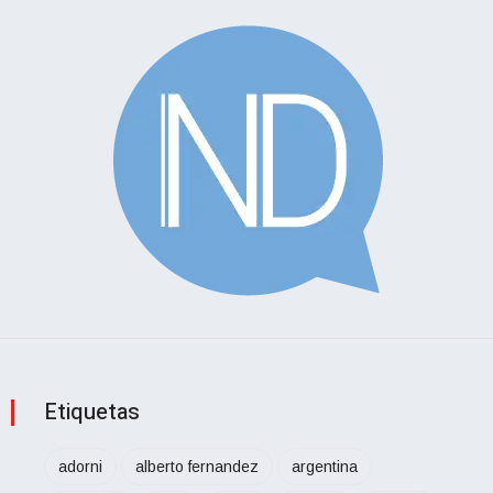
Etiquetas
adorni
alberto fernandez
argentina