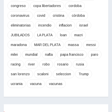
congreso
copa libertadores
cordoba
coronavirus
covid
cristina
córdoba
eliminatorias
incendio
inflacion
israel
JUBILADOS
LA PLATA
loan
macri
maradona
MAR DEL PLATA
massa
messi
milei
mundial
nafta
papa francisco
paro
racing
river
robo
rosario
rusia
san lorenzo
scaloni
seleccion
Trump
ucrania
vacuna
vacunas