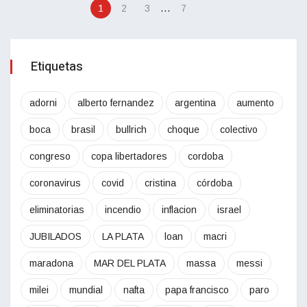
…
1
2
3
7
Etiquetas
adorni
alberto fernandez
argentina
aumento
boca
brasil
bullrich
choque
colectivo
congreso
copa libertadores
cordoba
coronavirus
covid
cristina
córdoba
eliminatorias
incendio
inflacion
israel
JUBILADOS
LA PLATA
loan
macri
maradona
MAR DEL PLATA
massa
messi
milei
mundial
nafta
papa francisco
paro