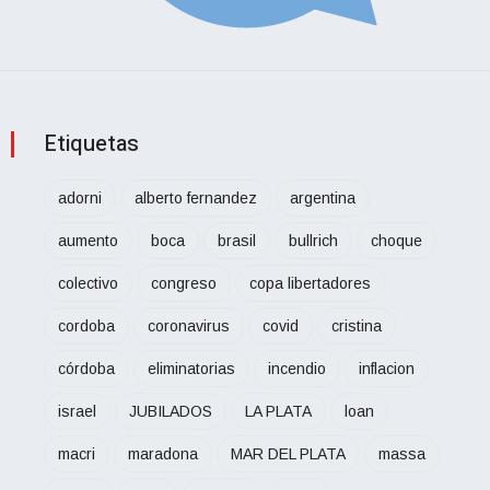
Etiquetas
adorni
alberto fernandez
argentina
aumento
boca
brasil
bullrich
choque
colectivo
congreso
copa libertadores
cordoba
coronavirus
covid
cristina
córdoba
eliminatorias
incendio
inflacion
israel
JUBILADOS
LA PLATA
loan
macri
maradona
MAR DEL PLATA
massa