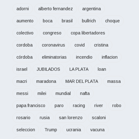
adorni
alberto fernandez
argentina
aumento
boca
brasil
bullrich
choque
colectivo
congreso
copa libertadores
cordoba
coronavirus
covid
cristina
córdoba
eliminatorias
incendio
inflacion
israel
JUBILADOS
LA PLATA
loan
macri
maradona
MAR DEL PLATA
massa
messi
milei
mundial
nafta
papa francisco
paro
racing
river
robo
rosario
rusia
san lorenzo
scaloni
seleccion
Trump
ucrania
vacuna