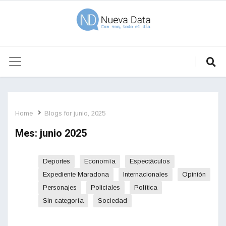
Home
Blogs for junio, 2025
Mes:
junio 2025
Deportes
Economía
Espectáculos
Expediente Maradona
Internacionales
Opinión
Personajes
Policiales
Política
Sin categoría
Sociedad