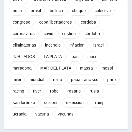
boca
brasil
bullrich
choque
colectivo
congreso
copa libertadores
cordoba
coronavirus
covid
cristina
córdoba
eliminatorias
incendio
inflacion
israel
JUBILADOS
LA PLATA
loan
macri
maradona
MAR DEL PLATA
massa
messi
milei
mundial
nafta
papa francisco
paro
racing
river
robo
rosario
rusia
san lorenzo
scaloni
seleccion
Trump
ucrania
vacuna
vacunas