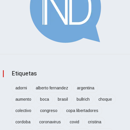
Etiquetas
adorni
alberto fernandez
argentina
aumento
boca
brasil
bullrich
choque
colectivo
congreso
copa libertadores
cordoba
coronavirus
covid
cristina