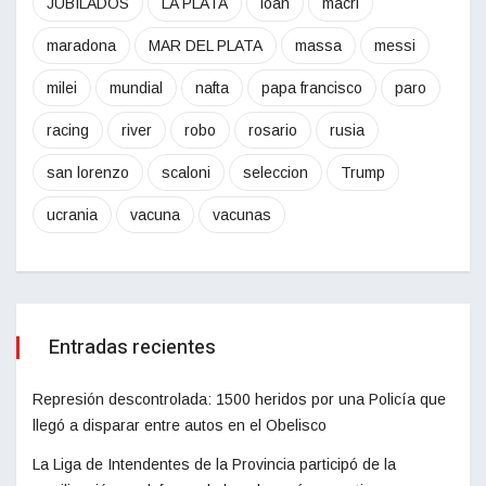
JUBILADOS
LA PLATA
loan
macri
maradona
MAR DEL PLATA
massa
messi
milei
mundial
nafta
papa francisco
paro
racing
river
robo
rosario
rusia
san lorenzo
scaloni
seleccion
Trump
ucrania
vacuna
vacunas
Entradas recientes
Represión descontrolada: 1500 heridos por una Policía que
llegó a disparar entre autos en el Obelisco
La Liga de Intendentes de la Provincia participó de la