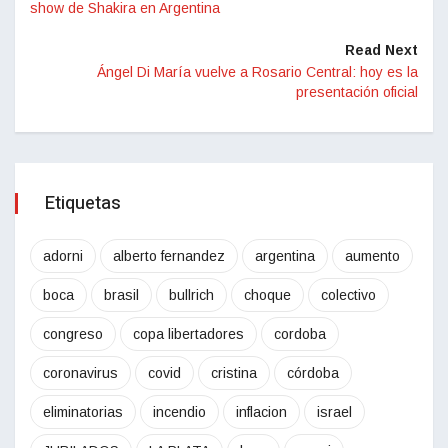
show de Shakira en Argentina
Read Next
Ángel Di María vuelve a Rosario Central: hoy es la
presentación oficial
Etiquetas
adorni
alberto fernandez
argentina
aumento
boca
brasil
bullrich
choque
colectivo
congreso
copa libertadores
cordoba
coronavirus
covid
cristina
córdoba
eliminatorias
incendio
inflacion
israel