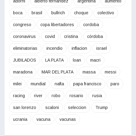
adorni
alberto fernandez
argentina
aumento
boca
brasil
bullrich
choque
colectivo
congreso
copa libertadores
cordoba
coronavirus
covid
cristina
córdoba
eliminatorias
incendio
inflacion
israel
JUBILADOS
LA PLATA
loan
macri
maradona
MAR DEL PLATA
massa
messi
milei
mundial
nafta
papa francisco
paro
racing
river
robo
rosario
rusia
san lorenzo
scaloni
seleccion
Trump
ucrania
vacuna
vacunas