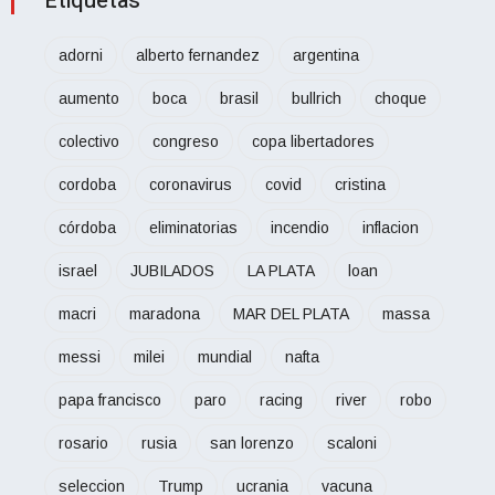
Etiquetas
adorni
alberto fernandez
argentina
aumento
boca
brasil
bullrich
choque
colectivo
congreso
copa libertadores
cordoba
coronavirus
covid
cristina
córdoba
eliminatorias
incendio
inflacion
israel
JUBILADOS
LA PLATA
loan
macri
maradona
MAR DEL PLATA
massa
messi
milei
mundial
nafta
papa francisco
paro
racing
river
robo
rosario
rusia
san lorenzo
scaloni
seleccion
Trump
ucrania
vacuna