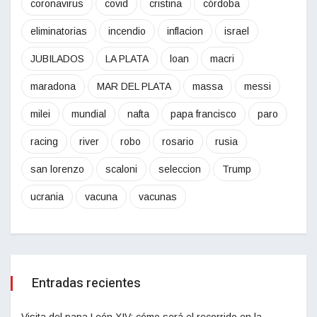
coronavirus
covid
cristina
córdoba
eliminatorias
incendio
inflacion
israel
JUBILADOS
LA PLATA
loan
macri
maradona
MAR DEL PLATA
massa
messi
milei
mundial
nafta
papa francisco
paro
racing
river
robo
rosario
rusia
san lorenzo
scaloni
seleccion
Trump
ucrania
vacuna
vacunas
Entradas recientes
Visita del papa León XIV: cómo será el recorrido en la