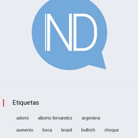
Etiquetas
adorni
alberto fernandez
argentina
aumento
boca
brasil
bullrich
choque