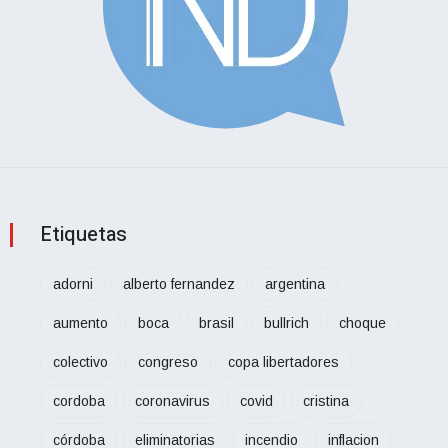
Etiquetas
adorni
alberto fernandez
argentina
aumento
boca
brasil
bullrich
choque
colectivo
congreso
copa libertadores
cordoba
coronavirus
covid
cristina
córdoba
eliminatorias
incendio
inflacion