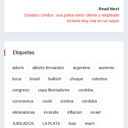
Read Next
Estados Unidos: una pelea entre cliente y empleado
terminó muy mal en un súper
Etiquetas
adorni
alberto fernandez
argentina
aumento
boca
brasil
bullrich
choque
colectivo
congreso
copa libertadores
cordoba
coronavirus
covid
cristina
córdoba
eliminatorias
incendio
inflacion
israel
JUBILADOS
LA PLATA
loan
macri