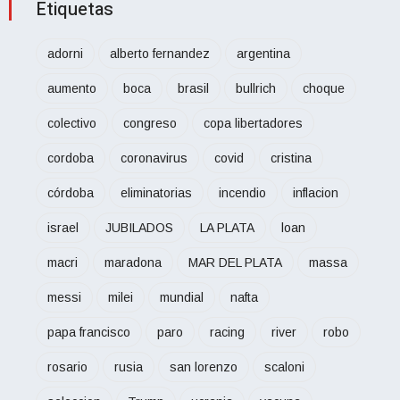
Etiquetas
adorni
alberto fernandez
argentina
aumento
boca
brasil
bullrich
choque
colectivo
congreso
copa libertadores
cordoba
coronavirus
covid
cristina
córdoba
eliminatorias
incendio
inflacion
israel
JUBILADOS
LA PLATA
loan
macri
maradona
MAR DEL PLATA
massa
messi
milei
mundial
nafta
papa francisco
paro
racing
river
robo
rosario
rusia
san lorenzo
scaloni