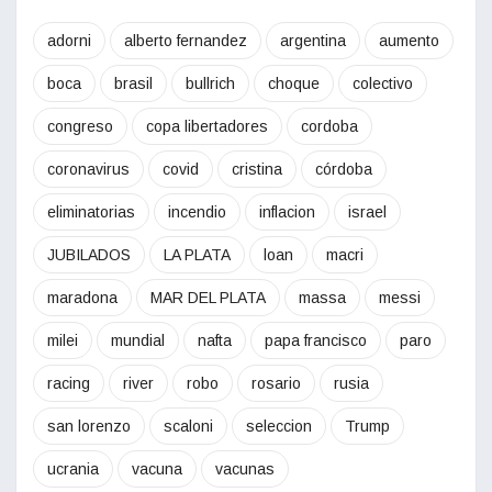
adorni
alberto fernandez
argentina
aumento
boca
brasil
bullrich
choque
colectivo
congreso
copa libertadores
cordoba
coronavirus
covid
cristina
córdoba
eliminatorias
incendio
inflacion
israel
JUBILADOS
LA PLATA
loan
macri
maradona
MAR DEL PLATA
massa
messi
milei
mundial
nafta
papa francisco
paro
racing
river
robo
rosario
rusia
san lorenzo
scaloni
seleccion
Trump
ucrania
vacuna
vacunas