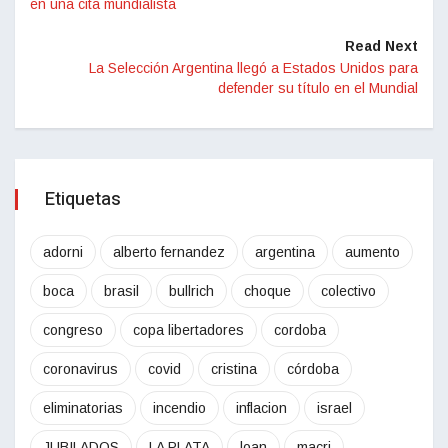
en una cita mundialista
Read Next
La Selección Argentina llegó a Estados Unidos para
defender su título en el Mundial
Etiquetas
adorni
alberto fernandez
argentina
aumento
boca
brasil
bullrich
choque
colectivo
congreso
copa libertadores
cordoba
coronavirus
covid
cristina
córdoba
eliminatorias
incendio
inflacion
israel
JUBILADOS
LA PLATA
loan
macri