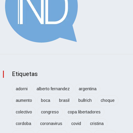
Etiquetas
adorni
alberto fernandez
argentina
aumento
boca
brasil
bullrich
choque
colectivo
congreso
copa libertadores
cordoba
coronavirus
covid
cristina