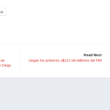
ás
Read Next
ran
Llegan los primeros u$s12 mil millones del FMI
de Diego