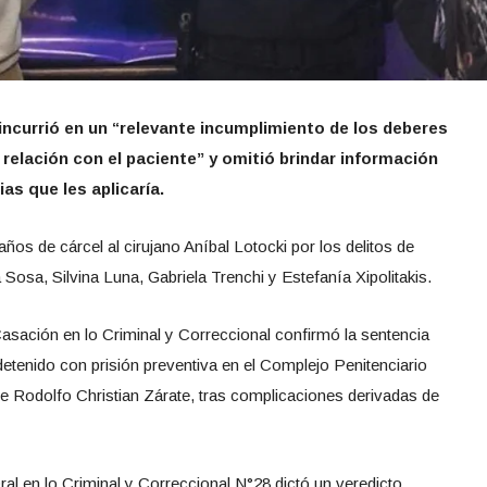
incurrió en un “relevante incumplimiento de los deberes
 relación con el paciente” y omitió brindar información
as que les aplicaría.
años de cárcel al cirujano Aníbal Lotocki por los delitos de
Sosa, Silvina Luna, Gabriela Trenchi y Estefanía Xipolitakis.
asación en lo Criminal y Correccional confirmó la sentencia
detenido con prisión preventiva en el Complejo Penitenciario
e Rodolfo Christian Zárate, tras complicaciones derivadas de
Oral en lo Criminal y Correccional N°28 dictó un veredicto