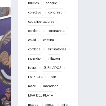
bullrich
choque
colectivo
congreso
copa libertadores
cordoba
coronavirus
covid
cristina
córdoba
eliminatorias
incendio
inflacion
israel
JUBILADOS
LA PLATA
loan
macri
maradona
MAR DEL PLATA
massa
messi
milei