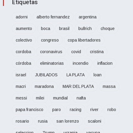
Etiquetas
adorni
alberto fernandez
argentina
aumento
boca
brasil
bullrich
choque
colectivo
congreso
copa libertadores
cordoba
coronavirus
covid
cristina
córdoba
eliminatorias
incendio
inflacion
israel
JUBILADOS
LA PLATA
loan
macri
maradona
MAR DEL PLATA
massa
messi
milei
mundial
nafta
papa francisco
paro
racing
river
robo
rosario
rusia
san lorenzo
scaloni
seleccion
Trump
ucrania
vacuna