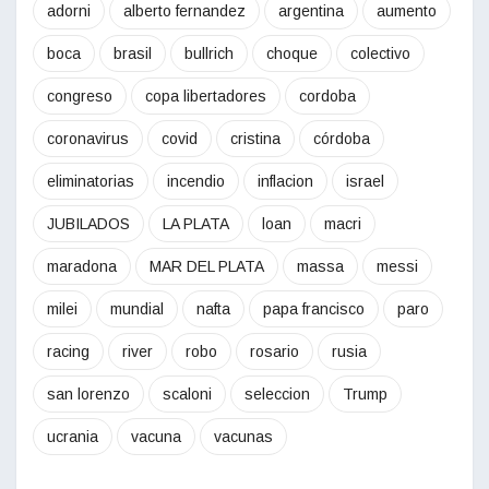
adorni
alberto fernandez
argentina
aumento
boca
brasil
bullrich
choque
colectivo
congreso
copa libertadores
cordoba
coronavirus
covid
cristina
córdoba
eliminatorias
incendio
inflacion
israel
JUBILADOS
LA PLATA
loan
macri
maradona
MAR DEL PLATA
massa
messi
milei
mundial
nafta
papa francisco
paro
racing
river
robo
rosario
rusia
san lorenzo
scaloni
seleccion
Trump
ucrania
vacuna
vacunas