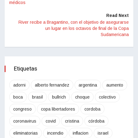
médicos
Read Next
River recibe a Bragantino, con el objetivo de asegurarse
un lugar en los octavos de final de la Copa
Sudamericana
Etiquetas
adorni
alberto fernandez
argentina
aumento
boca
brasil
bullrich
choque
colectivo
congreso
copa libertadores
cordoba
coronavirus
covid
cristina
córdoba
eliminatorias
incendio
inflacion
israel