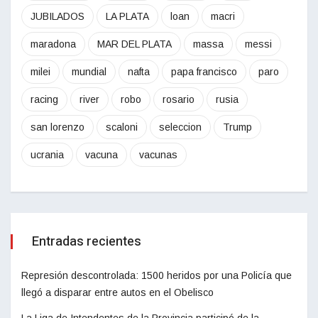
JUBILADOS
LA PLATA
loan
macri
maradona
MAR DEL PLATA
massa
messi
milei
mundial
nafta
papa francisco
paro
racing
river
robo
rosario
rusia
san lorenzo
scaloni
seleccion
Trump
ucrania
vacuna
vacunas
Entradas recientes
Represión descontrolada: 1500 heridos por una Policía que
llegó a disparar entre autos en el Obelisco
La Liga de Intendentes de la Provincia participó de la