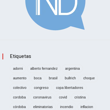
Etiquetas
adorni
alberto fernandez
argentina
aumento
boca
brasil
bullrich
choque
colectivo
congreso
copa libertadores
cordoba
coronavirus
covid
cristina
córdoba
eliminatorias
incendio
inflacion