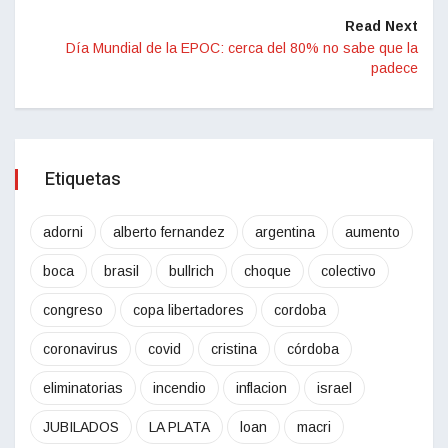
Read Next
Día Mundial de la EPOC: cerca del 80% no sabe que la
padece
Etiquetas
adorni
alberto fernandez
argentina
aumento
boca
brasil
bullrich
choque
colectivo
congreso
copa libertadores
cordoba
coronavirus
covid
cristina
córdoba
eliminatorias
incendio
inflacion
israel
JUBILADOS
LA PLATA
loan
macri