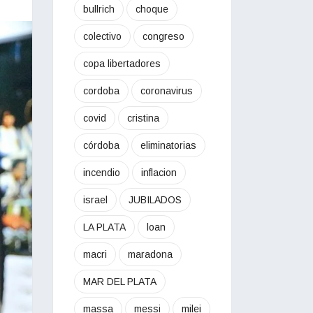
bullrich
choque
colectivo
congreso
copa libertadores
cordoba
coronavirus
covid
cristina
córdoba
eliminatorias
incendio
inflacion
israel
JUBILADOS
LA PLATA
loan
macri
maradona
MAR DEL PLATA
massa
messi
milei