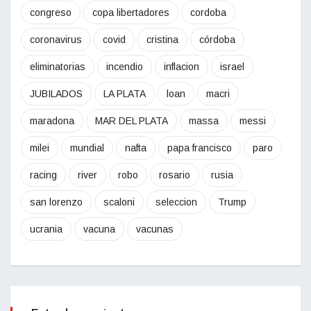
congreso
copa libertadores
cordoba
coronavirus
covid
cristina
córdoba
eliminatorias
incendio
inflacion
israel
JUBILADOS
LA PLATA
loan
macri
maradona
MAR DEL PLATA
massa
messi
milei
mundial
nafta
papa francisco
paro
racing
river
robo
rosario
rusia
san lorenzo
scaloni
seleccion
Trump
ucrania
vacuna
vacunas