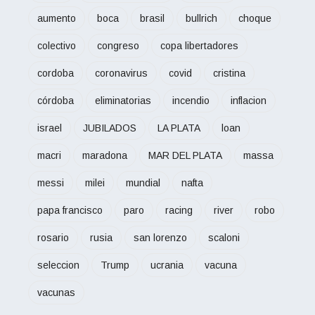
aumento
boca
brasil
bullrich
choque
colectivo
congreso
copa libertadores
cordoba
coronavirus
covid
cristina
córdoba
eliminatorias
incendio
inflacion
israel
JUBILADOS
LA PLATA
loan
macri
maradona
MAR DEL PLATA
massa
messi
milei
mundial
nafta
papa francisco
paro
racing
river
robo
rosario
rusia
san lorenzo
scaloni
seleccion
Trump
ucrania
vacuna
vacunas