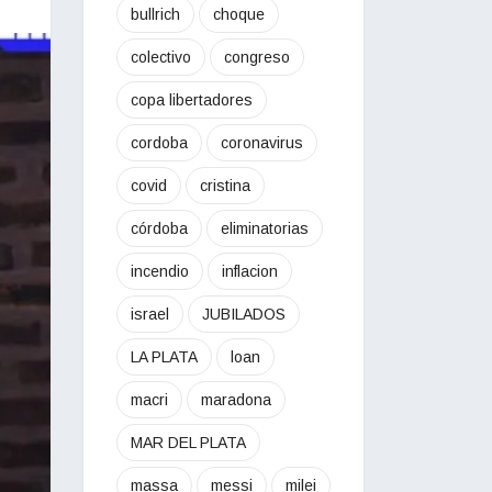
bullrich
choque
colectivo
congreso
copa libertadores
cordoba
coronavirus
covid
cristina
córdoba
eliminatorias
incendio
inflacion
israel
JUBILADOS
LA PLATA
loan
macri
maradona
MAR DEL PLATA
massa
messi
milei