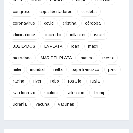
congreso
copa libertadores
cordoba
coronavirus
covid
cristina
córdoba
eliminatorias
incendio
inflacion
israel
JUBILADOS
LA PLATA
loan
macri
maradona
MAR DEL PLATA
massa
messi
milei
mundial
nafta
papa francisco
paro
racing
river
robo
rosario
rusia
san lorenzo
scaloni
seleccion
Trump
ucrania
vacuna
vacunas