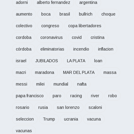
adorni
alberto fernandez
argentina
aumento
boca
brasil
bullrich
choque
colectivo
congreso
copa libertadores
cordoba
coronavirus
covid
cristina
córdoba
eliminatorias
incendio
inflacion
israel
JUBILADOS
LA PLATA
loan
macri
maradona
MAR DEL PLATA
massa
messi
milei
mundial
nafta
papa francisco
paro
racing
river
robo
rosario
rusia
san lorenzo
scaloni
seleccion
Trump
ucrania
vacuna
vacunas