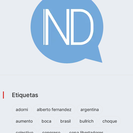
Etiquetas
adorni
alberto fernandez
argentina
aumento
boca
brasil
bullrich
choque
colectivo
congreso
copa libertadores