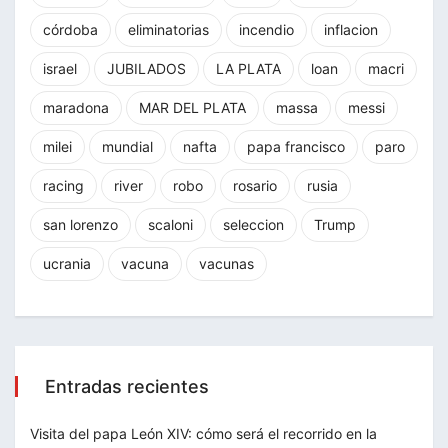
córdoba
eliminatorias
incendio
inflacion
israel
JUBILADOS
LA PLATA
loan
macri
maradona
MAR DEL PLATA
massa
messi
milei
mundial
nafta
papa francisco
paro
racing
river
robo
rosario
rusia
san lorenzo
scaloni
seleccion
Trump
ucrania
vacuna
vacunas
Entradas recientes
Visita del papa León XIV: cómo será el recorrido en la