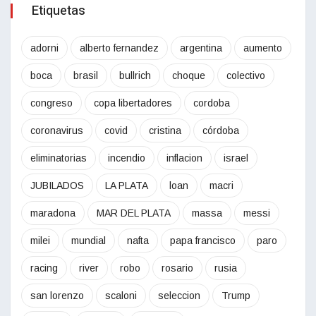
Etiquetas
adorni
alberto fernandez
argentina
aumento
boca
brasil
bullrich
choque
colectivo
congreso
copa libertadores
cordoba
coronavirus
covid
cristina
córdoba
eliminatorias
incendio
inflacion
israel
JUBILADOS
LA PLATA
loan
macri
maradona
MAR DEL PLATA
massa
messi
milei
mundial
nafta
papa francisco
paro
racing
river
robo
rosario
rusia
san lorenzo
scaloni
seleccion
Trump