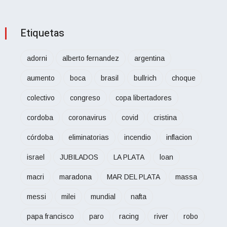
Etiquetas
adorni
alberto fernandez
argentina
aumento
boca
brasil
bullrich
choque
colectivo
congreso
copa libertadores
cordoba
coronavirus
covid
cristina
córdoba
eliminatorias
incendio
inflacion
israel
JUBILADOS
LA PLATA
loan
macri
maradona
MAR DEL PLATA
massa
messi
milei
mundial
nafta
papa francisco
paro
racing
river
robo