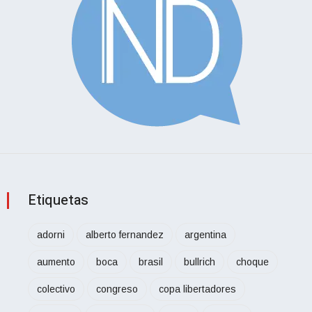
Etiquetas
adorni
alberto fernandez
argentina
aumento
boca
brasil
bullrich
choque
colectivo
congreso
copa libertadores