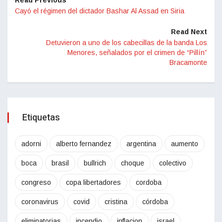
Read Previous
Cayó el régimen del dictador Bashar Al Assad en Siria
Read Next
Detuvieron a uno de los cabecillas de la banda Los
Menores, señalados por el crimen de “Pillín”
Bracamonte
Etiquetas
adorni
alberto fernandez
argentina
aumento
boca
brasil
bullrich
choque
colectivo
congreso
copa libertadores
cordoba
coronavirus
covid
cristina
córdoba
eliminatorias
incendio
inflacion
israel