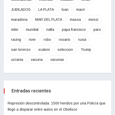
JUBILADOS
LA PLATA
loan
macri
maradona
MAR DEL PLATA
massa
messi
milei
mundial
nafta
papa francisco
paro
racing
river
robo
rosario
rusia
san lorenzo
scaloni
seleccion
Trump
ucrania
vacuna
vacunas
Entradas recientes
Represión descontrolada: 1500 heridos por una Policía que
llegó a disparar entre autos en el Obelisco