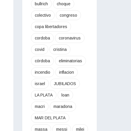
bullrich
choque
colectivo
congreso
copa libertadores
cordoba
coronavirus
covid
cristina
córdoba
eliminatorias
incendio
inflacion
israel
JUBILADOS
LA PLATA
loan
macri
maradona
MAR DEL PLATA
massa
messi
milei