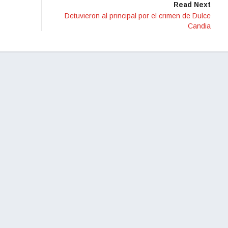
Read Next
Detuvieron al principal por el crimen de Dulce
Candia