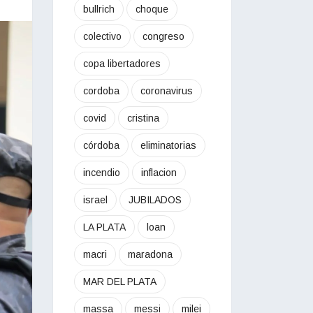
bullrich
choque
colectivo
congreso
copa libertadores
cordoba
coronavirus
covid
cristina
córdoba
eliminatorias
incendio
inflacion
israel
JUBILADOS
LA PLATA
loan
macri
maradona
MAR DEL PLATA
massa
messi
milei