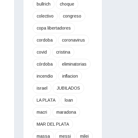
bullrich
choque
colectivo
congreso
copa libertadores
cordoba
coronavirus
covid
cristina
córdoba
eliminatorias
incendio
inflacion
israel
JUBILADOS
LA PLATA
loan
macri
maradona
MAR DEL PLATA
massa
messi
milei