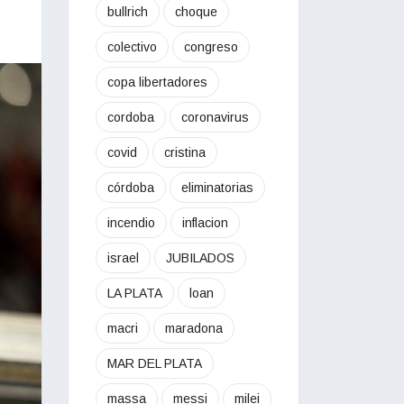
bullrich
choque
colectivo
congreso
copa libertadores
cordoba
coronavirus
covid
cristina
córdoba
eliminatorias
incendio
inflacion
israel
JUBILADOS
LA PLATA
loan
macri
maradona
MAR DEL PLATA
massa
messi
milei