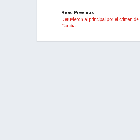
Read Previous
Detuvieron al principal por el crimen de
Candia