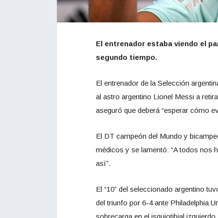
El entrenador estaba viendo el par
segundo tiempo.
El entrenador de la Selección argentina
al astro argentino Lionel Messi a retir
aseguró que deberá “esperar cómo evo
El DT campeón del Mundo y bicampeón
médicos y se lamentó: “A todos nos h
así”.
El “10” del seleccionado argentino t
del triunfo por 6-4 ante Philadelphia 
sobrecarga en el isquiotibial izquierdo.