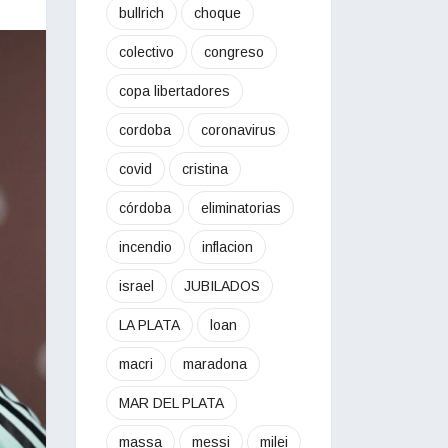
bullrich
choque
colectivo
congreso
copa libertadores
cordoba
coronavirus
covid
cristina
córdoba
eliminatorias
incendio
inflacion
israel
JUBILADOS
LA PLATA
loan
macri
maradona
MAR DEL PLATA
massa
messi
milei