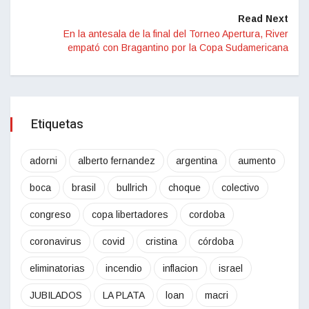
Read Next
En la antesala de la final del Torneo Apertura, River
empató con Bragantino por la Copa Sudamericana
Etiquetas
adorni
alberto fernandez
argentina
aumento
boca
brasil
bullrich
choque
colectivo
congreso
copa libertadores
cordoba
coronavirus
covid
cristina
córdoba
eliminatorias
incendio
inflacion
israel
JUBILADOS
LA PLATA
loan
macri