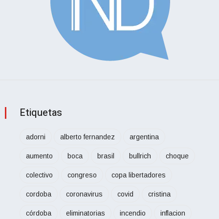
Etiquetas
adorni
alberto fernandez
argentina
aumento
boca
brasil
bullrich
choque
colectivo
congreso
copa libertadores
cordoba
coronavirus
covid
cristina
córdoba
eliminatorias
incendio
inflacion