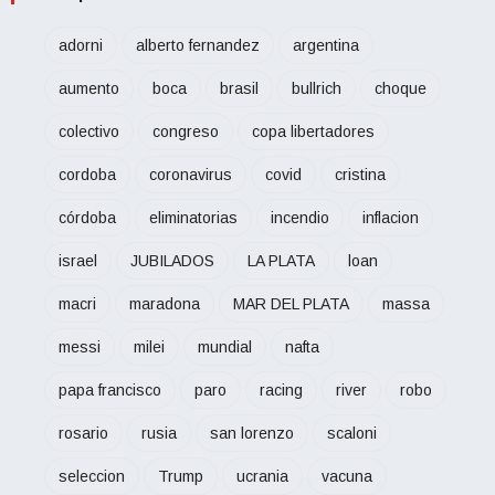
adorni
alberto fernandez
argentina
aumento
boca
brasil
bullrich
choque
colectivo
congreso
copa libertadores
cordoba
coronavirus
covid
cristina
córdoba
eliminatorias
incendio
inflacion
israel
JUBILADOS
LA PLATA
loan
macri
maradona
MAR DEL PLATA
massa
messi
milei
mundial
nafta
papa francisco
paro
racing
river
robo
rosario
rusia
san lorenzo
scaloni
seleccion
Trump
ucrania
vacuna