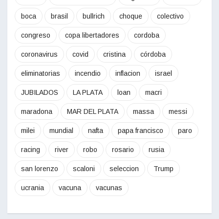
boca
brasil
bullrich
choque
colectivo
congreso
copa libertadores
cordoba
coronavirus
covid
cristina
córdoba
eliminatorias
incendio
inflacion
israel
JUBILADOS
LA PLATA
loan
macri
maradona
MAR DEL PLATA
massa
messi
milei
mundial
nafta
papa francisco
paro
racing
river
robo
rosario
rusia
san lorenzo
scaloni
seleccion
Trump
ucrania
vacuna
vacunas