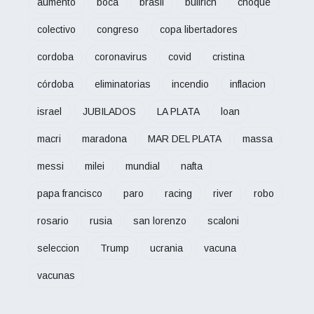
aumento
boca
brasil
bullrich
choque
colectivo
congreso
copa libertadores
cordoba
coronavirus
covid
cristina
córdoba
eliminatorias
incendio
inflacion
israel
JUBILADOS
LA PLATA
loan
macri
maradona
MAR DEL PLATA
massa
messi
milei
mundial
nafta
papa francisco
paro
racing
river
robo
rosario
rusia
san lorenzo
scaloni
seleccion
Trump
ucrania
vacuna
vacunas