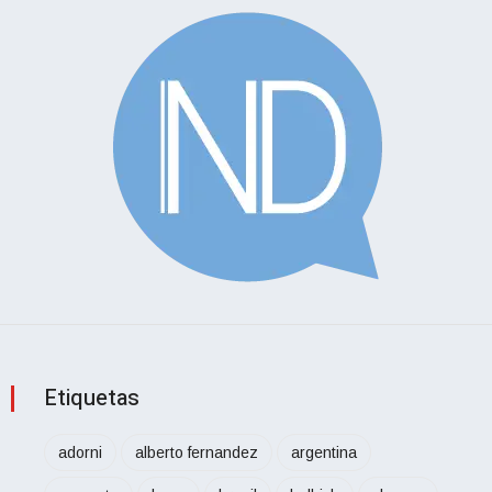
Etiquetas
adorni
alberto fernandez
argentina