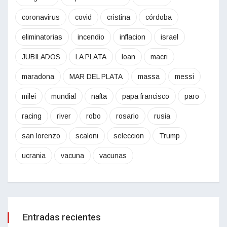
coronavirus
covid
cristina
córdoba
eliminatorias
incendio
inflacion
israel
JUBILADOS
LA PLATA
loan
macri
maradona
MAR DEL PLATA
massa
messi
milei
mundial
nafta
papa francisco
paro
racing
river
robo
rosario
rusia
san lorenzo
scaloni
seleccion
Trump
ucrania
vacuna
vacunas
Entradas recientes