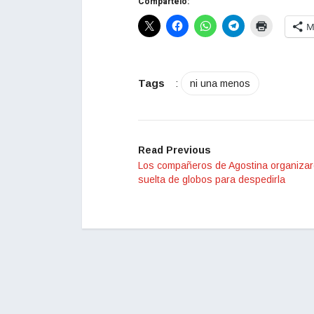
Compártelo:
M
Tags
:
ni una menos
Read Previous
Los compañeros de Agostina organiza
suelta de globos para despedirla