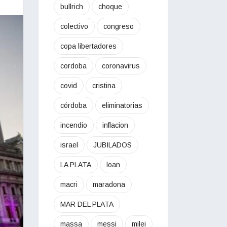
bullrich
choque
colectivo
congreso
copa libertadores
cordoba
coronavirus
covid
cristina
córdoba
eliminatorias
incendio
inflacion
israel
JUBILADOS
LA PLATA
loan
macri
maradona
MAR DEL PLATA
massa
messi
milei