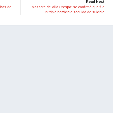
Read Next
chas de
Masacre de Villa Crespo: se confirmó que fue
un triple homicidio seguido de suicidio