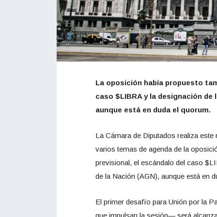
La oposición había propuesto tam
caso $LIBRA y la designación de l
aunque está en duda el quorum.
La Cámara de Diputados realiza este m
varios temas de agenda de la oposici
previsional, el escándalo del caso $LI
de la Nación (AGN), aunque está en d
El primer desafío para Unión por la 
que impulsan la sesión— será alcanzar