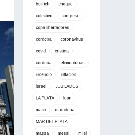
bullrich
choque
colectivo
congreso
copa libertadores
cordoba
coronavirus
covid
cristina
córdoba
eliminatorias
incendio
inflacion
israel
JUBILADOS
LA PLATA
loan
macri
maradona
MAR DEL PLATA
massa
messi
milei