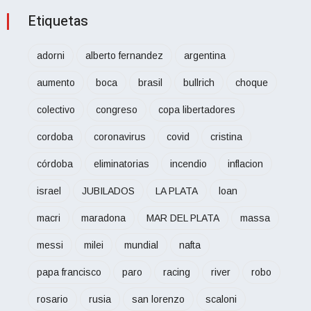
Etiquetas
adorni
alberto fernandez
argentina
aumento
boca
brasil
bullrich
choque
colectivo
congreso
copa libertadores
cordoba
coronavirus
covid
cristina
córdoba
eliminatorias
incendio
inflacion
israel
JUBILADOS
LA PLATA
loan
macri
maradona
MAR DEL PLATA
massa
messi
milei
mundial
nafta
papa francisco
paro
racing
river
robo
rosario
rusia
san lorenzo
scaloni