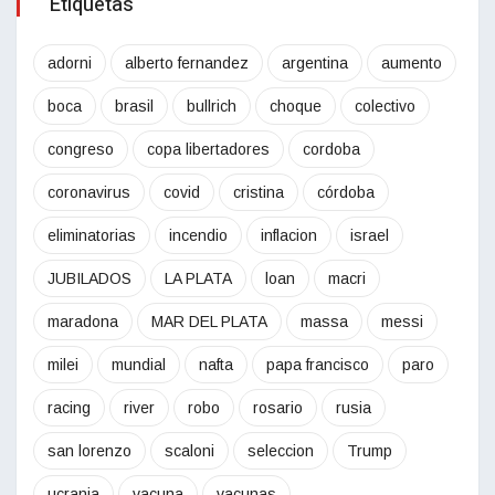
Etiquetas
adorni
alberto fernandez
argentina
aumento
boca
brasil
bullrich
choque
colectivo
congreso
copa libertadores
cordoba
coronavirus
covid
cristina
córdoba
eliminatorias
incendio
inflacion
israel
JUBILADOS
LA PLATA
loan
macri
maradona
MAR DEL PLATA
massa
messi
milei
mundial
nafta
papa francisco
paro
racing
river
robo
rosario
rusia
san lorenzo
scaloni
seleccion
Trump
ucrania
vacuna
vacunas