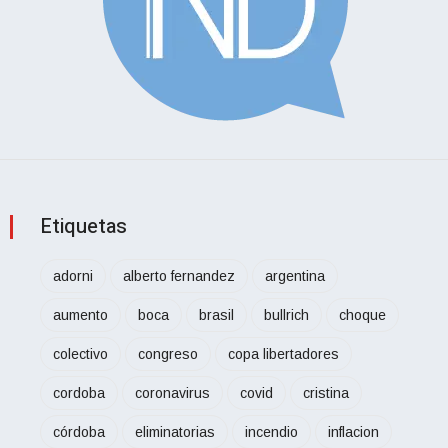
Etiquetas
adorni
alberto fernandez
argentina
aumento
boca
brasil
bullrich
choque
colectivo
congreso
copa libertadores
cordoba
coronavirus
covid
cristina
córdoba
eliminatorias
incendio
inflacion