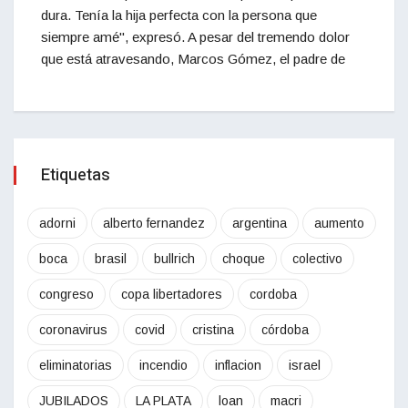
dura. Tenía la hija perfecta con la persona que
siempre amé", expresó. A pesar del tremendo dolor
que está atravesando, Marcos Gómez, el padre de
Etiquetas
adorni
alberto fernandez
argentina
aumento
boca
brasil
bullrich
choque
colectivo
congreso
copa libertadores
cordoba
coronavirus
covid
cristina
córdoba
eliminatorias
incendio
inflacion
israel
JUBILADOS
LA PLATA
loan
macri