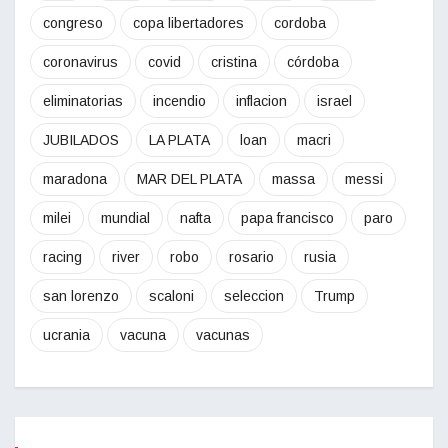
congreso
copa libertadores
cordoba
coronavirus
covid
cristina
córdoba
eliminatorias
incendio
inflacion
israel
JUBILADOS
LA PLATA
loan
macri
maradona
MAR DEL PLATA
massa
messi
milei
mundial
nafta
papa francisco
paro
racing
river
robo
rosario
rusia
san lorenzo
scaloni
seleccion
Trump
ucrania
vacuna
vacunas