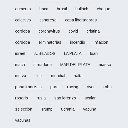
aumento
boca
brasil
bullrich
choque
colectivo
congreso
copa libertadores
cordoba
coronavirus
covid
cristina
córdoba
eliminatorias
incendio
inflacion
israel
JUBILADOS
LA PLATA
loan
macri
maradona
MAR DEL PLATA
massa
messi
milei
mundial
nafta
papa francisco
paro
racing
river
robo
rosario
rusia
san lorenzo
scaloni
seleccion
Trump
ucrania
vacuna
vacunas