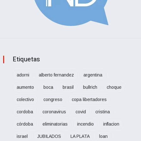
Etiquetas
adorni
alberto fernandez
argentina
aumento
boca
brasil
bullrich
choque
colectivo
congreso
copa libertadores
cordoba
coronavirus
covid
cristina
córdoba
eliminatorias
incendio
inflacion
israel
JUBILADOS
LA PLATA
loan