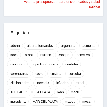
vetos a presupuestos para universidades y salud
pública
Etiquetas
adorni
alberto fernandez
argentina
aumento
boca
brasil
bullrich
choque
colectivo
congreso
copa libertadores
cordoba
coronavirus
covid
cristina
córdoba
eliminatorias
incendio
inflacion
israel
JUBILADOS
LA PLATA
loan
macri
maradona
MAR DEL PLATA
massa
messi