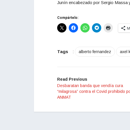
Junín encabezado por Sergio Massa y
Compártelo:
M
Tags
:
alberto fernandez
axel k
Read Previous
Desbaratan banda que vendía cura
“milagrosa” contra el Covid prohibido p
ANMAT