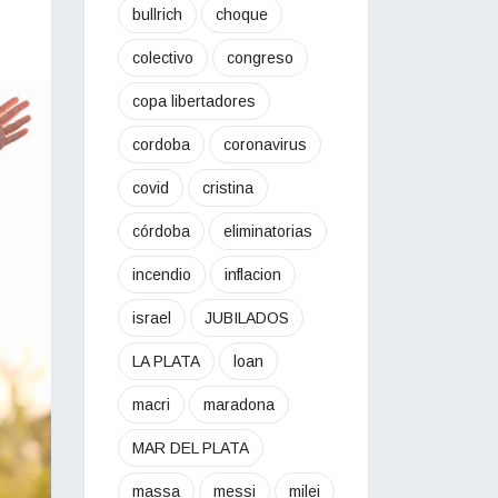
bullrich
choque
colectivo
congreso
copa libertadores
cordoba
coronavirus
covid
cristina
córdoba
eliminatorias
incendio
inflacion
israel
JUBILADOS
LA PLATA
loan
macri
maradona
MAR DEL PLATA
massa
messi
milei