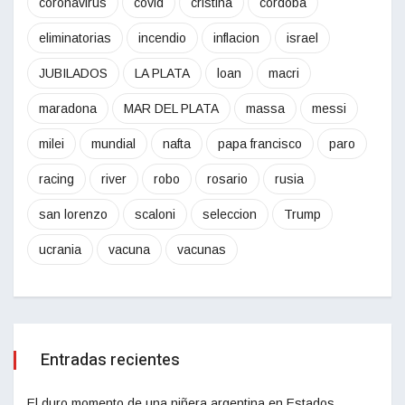
coronavirus
covid
cristina
córdoba
eliminatorias
incendio
inflacion
israel
JUBILADOS
LA PLATA
loan
macri
maradona
MAR DEL PLATA
massa
messi
milei
mundial
nafta
papa francisco
paro
racing
river
robo
rosario
rusia
san lorenzo
scaloni
seleccion
Trump
ucrania
vacuna
vacunas
Entradas recientes
El duro momento de una niñera argentina en Estados