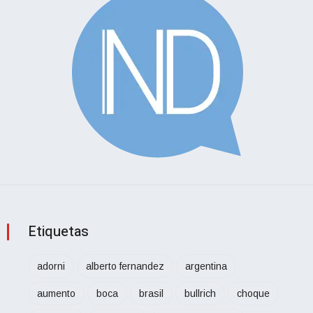
Etiquetas
adorni
alberto fernandez
argentina
aumento
boca
brasil
bullrich
choque